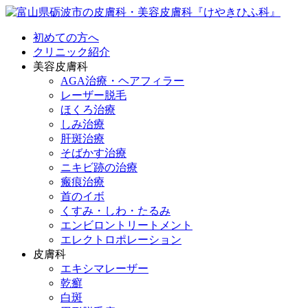
初めての方へ
クリニック紹介
美容皮膚科
AGA治療・ヘアフィラー
レーザー脱毛
ほくろ治療
しみ治療
肝斑治療
そばかす治療
ニキビ跡の治療
瘢痕治療
首のイボ
くすみ・しわ・たるみ
エンビロントリートメント
エレクトロポレーション
皮膚科
エキシマレーザー
乾癬
白斑