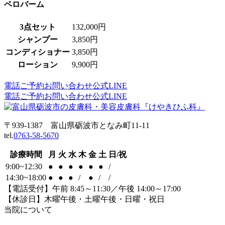
ペロバーム
3点セット
132,000円
シャンプー
3,850円
コンディショナー
3,850円
ローション
9,900円
電話
ご予約
お問い合わせ
公式LINE
電話
ご予約
お問い合わせ
公式LINE
〒939-1387 富山県砺波市となみ町11-11
tel.
0763-58-5670
診療時間
月
火
水
木
金
土
日/祝
9:00~12:30
●
●
●
●
●
●
/
14:30~18:00
●
●
●
/
●
/
/
【電話受付】午前 8:45～11:30／午後 14:00～17:00
【休診日】木曜午後・土曜午後・日曜・祝日
当院について