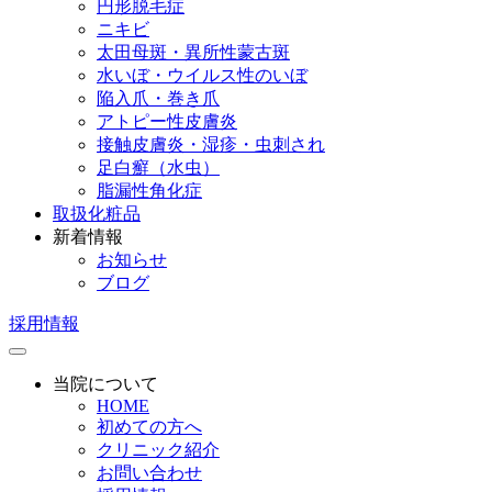
円形脱毛症
ニキビ
太田母斑・異所性蒙古斑
水いぼ・ウイルス性のいぼ
陥入爪・巻き爪
アトピー性皮膚炎
接触皮膚炎・湿疹・虫刺され
足白癬（水虫）
脂漏性角化症
取扱化粧品
新着情報
お知らせ
ブログ
採用情報
当院について
HOME
初めての方へ
クリニック紹介
お問い合わせ