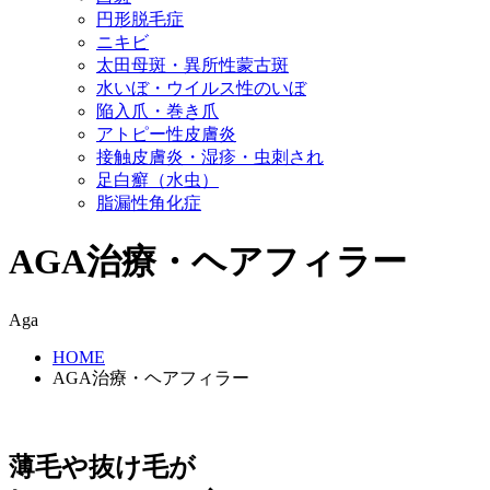
円形脱毛症
ニキビ
太田母斑・異所性蒙古斑
水いぼ・ウイルス性のいぼ
陥入爪・巻き爪
アトピー性皮膚炎
接触皮膚炎・湿疹・虫刺され
足白癬（水虫）
脂漏性角化症
AGA治療・ヘアフィラー
Aga
HOME
AGA治療・ヘアフィラー
薄毛や抜け毛が