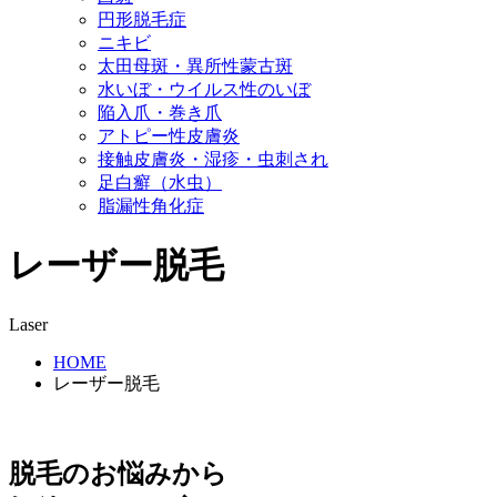
円形脱毛症
ニキビ
太田母斑・異所性蒙古斑
水いぼ・ウイルス性のいぼ
陥入爪・巻き爪
アトピー性皮膚炎
接触皮膚炎・湿疹・虫刺され
足白癬（水虫）
脂漏性角化症
レーザー脱毛
Laser
HOME
レーザー脱毛
脱毛のお悩みから