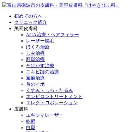
初めての方へ
クリニック紹介
美容皮膚科
AGA治療・ヘアフィラー
レーザー脱毛
ほくろ治療
しみ治療
肝斑治療
そばかす治療
ニキビ跡の治療
瘢痕治療
首のイボ
くすみ・しわ・たるみ
エンビロントリートメント
エレクトロポレーション
皮膚科
エキシマレーザー
乾癬
白斑