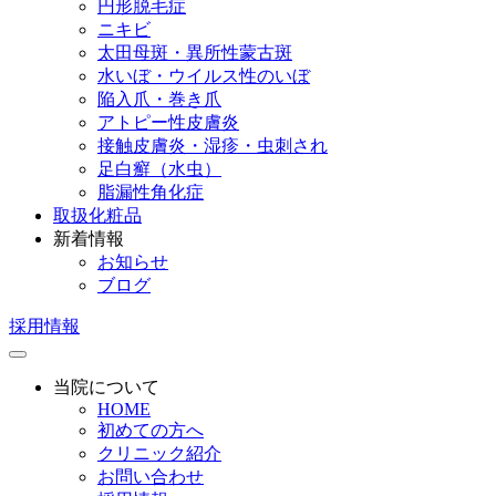
円形脱毛症
ニキビ
太田母斑・異所性蒙古斑
水いぼ・ウイルス性のいぼ
陥入爪・巻き爪
アトピー性皮膚炎
接触皮膚炎・湿疹・虫刺され
足白癬（水虫）
脂漏性角化症
取扱化粧品
新着情報
お知らせ
ブログ
採用情報
当院について
HOME
初めての方へ
クリニック紹介
お問い合わせ