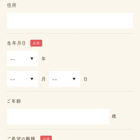
住所
生年月日
必須
生
生
年
年
年
月
月
生
生
月
日
日
日
年
年
の
月
月
ご年齢
年
日
日
を
の
の
歳
選
月
日
択
を
を
ご希望の職種
し
必須