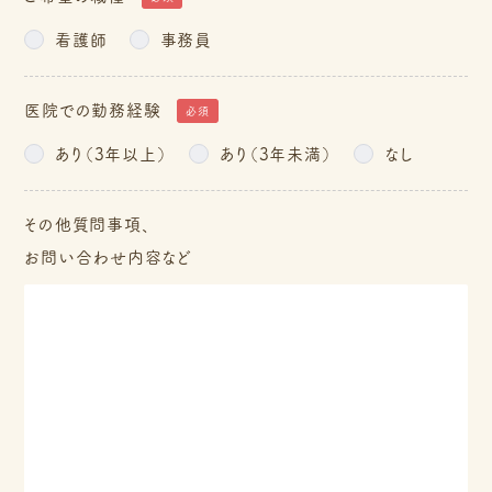
選
選
て
択
択
看護師
事務員
く
し
し
だ
て
て
医院での勤務経験
必須
さ
く
く
あり（3年以上）
あり（3年未満）
なし
い
だ
だ
さ
さ
その他質問事項、
い
い
お問い合わせ内容など