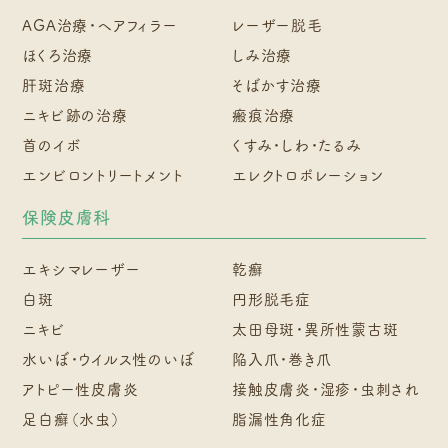
AGA治療・ヘアフィラー
レーザー脱毛
ほくろ治療
しみ治療
肝斑治療
そばかす治療
ニキビ跡の治療
瘢痕治療
首のイボ
くすみ・しわ・たるみ
エンビロントリートメント
エレクトロポレーション
保険皮膚科
エキシマレーザー
乾癬
白斑
円形脱毛症
ニキビ
太田母斑・異所性蒙古斑
水いぼ・ウイルス性のいぼ
陥入爪・巻き爪
アトピー性皮膚炎
接触皮膚炎・湿疹・虫刺され
足白癬（水虫）
脂漏性角化症